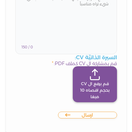
150 /
0
السيرة الذاتيّة CV:
قم بمشاركة ال CV كملف PDF:
*
قم برفع ال CV
بحجم اقصاه 10
ميغا