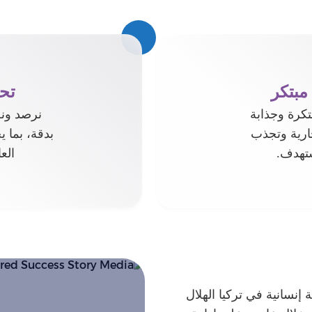
مبتكر
تحل
كرة وجذابة
نرصد ونح
ارية وتجذب
بدقة، بما ي
ستهدف.
الع
ؤسسة إنسانية في تركيا الهلال